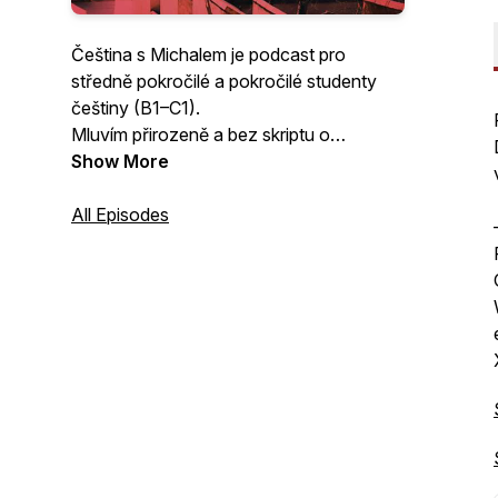
Čeština s Michalem je podcast pro
středně pokročilé a pokročilé studenty
češtiny (B1–C1).
Mluvím přirozeně a bez skriptu o
každodenních tématech, české kultuře a
Show More
životě v Česku i v zahraničí.
Podcast je určený pro ty, kteří chtějí
All Episodes
zlepšit poslech, porozumění a cit pro
skutečnou češtinu.
Natural spoken Czech for intermediate
and advanced learners.
Real-life topics, Czech culture, and
authentic, unscripted conversational
Czech.