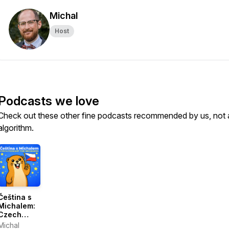
Michal
Host
Podcasts we love
Check out these other fine podcasts recommended by us, not 
algorithm.
Čeština s
Michalem:
Czech
Podcast for
Michal