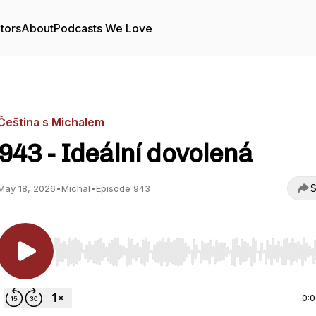
tors
About
Podcasts We Love
Čeština s Michalem
943 - Ideální dovolená
S
May 18, 2026
•
Michal
•
Episode 943
Use Left/Right to seek, Home/End to jump to start o
0: