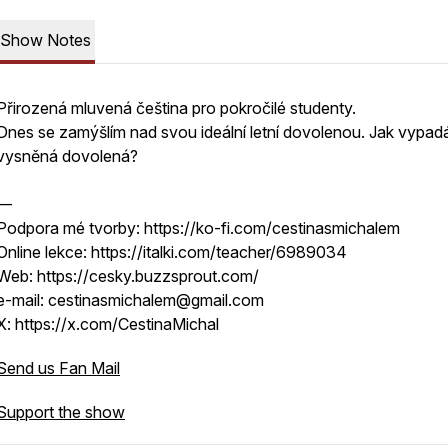
Show Notes
Přirozená mluvená čeština pro pokročilé studenty.
Dnes se zamýšlím nad svou ideální letní dovolenou. Jak vypad
vysněná dovolená?
—
Podpora mé tvorby: https://ko-fi.com/cestinasmichalem
Online lekce: https://italki.com/teacher/6989034
Web: https://cesky.buzzsprout.com/
e-mail: cestinasmichalem@gmail.com
X: https://x.com/CestinaMichal
Send us Fan Mail
Support the show